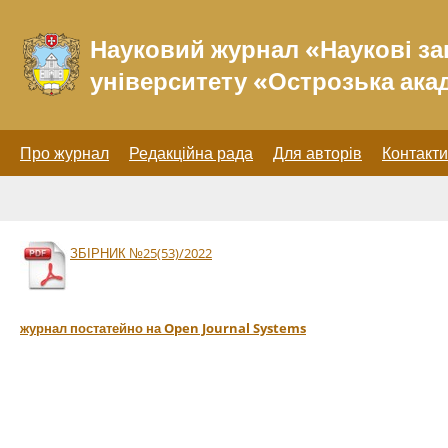
Науковий журнал «Наукові за
університету «Острозька ака
Про журнал
Редакційна рада
Для авторів
Контакти
ЗБІРНИК №25(53)/2022
журнал постатейно на Open Journal Systems