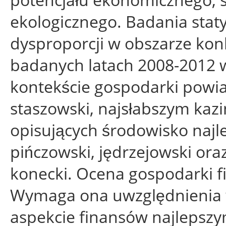
ekologicznego. Badania staty
dysproporcji w obszarze ko
badanych latach 2008-2012 w
kontekście gospodarki powiat
staszowski, najsłabszym kaz
opisujących środowisko najl
pińczowski, jędrzejowski ora
konecki. Ocena gospodarki f
Wymaga ona uwzględnienia 
aspekcie finansów najlepszy