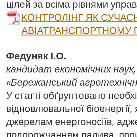
цілей за всіма рівнями управ
КОНТРОЛІНГ ЯК СУЧАС
АВІАТРАНСПОРТНОМУ 
Федуняк І.О.
кандидат економічних наук,
«Бережанський агротехніч
У статті обґрунтовано необх
відновлювальної біоенергії,
джерелам енергоносіїв, адже 
подорожчанням палива, поп