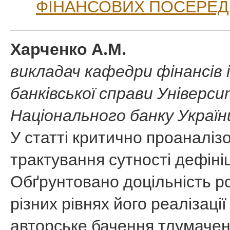
ФІНАНСОВИХ ПОСЕРЕД
Харченко А.М.
викладач кафедри фінансів 
банківської справи Універси
Національного банку Україн
У статті критично проаналіз
трактування сутності дефініц
Обґрунтовано доцільність р
різних рівнях його реалізаці
авторське бачення тлумачен