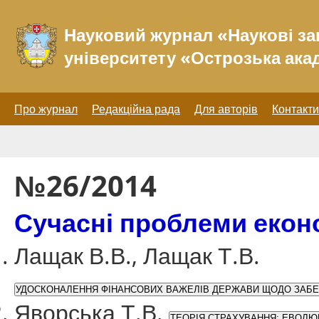
Науковий журнал «Наукові за
університету «Острозька ака
Про журнал
Редакційна рада
Для авторів
Контакти
№26/2014
Сучасні проблеми еконо
Лащак В.В., Лащак Т.В.
УДОСКОНАЛЕННЯ ФІНАНСОВИХ ВАЖЕЛІВ ДЕРЖАВИ ЩОДО ЗАБЕЗ
Яворська Т.В.
ТЕОРІЯ СТРАХУВАННЯ: ЕВОЛЮ