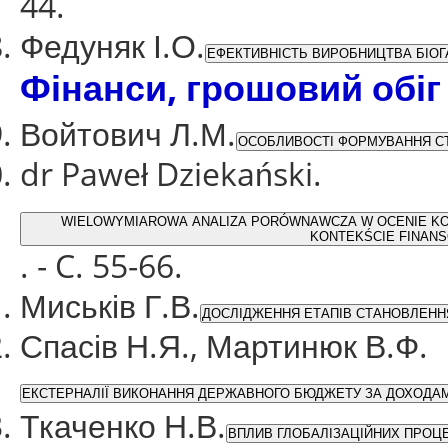
44.
Федуняк І.О.
ЕФЕКТИВНІСТЬ ВИРОБНИЦТВА БІОГА
Фінанси, грошовий обіг
Войтович Л.М.
ОСОБЛИВОСТІ ФОРМУВАННЯ СТР
dr Paweł Dziekański.
WIELOWYMIAROWA ANALIZA PORÓWNAWCZA W OCENIE K
KONTEKŚCIE FINANS
. - C. 55-66.
Миськів Г.В.
ДОСЛІДЖЕННЯ ЕТАПІВ СТАНОВЛЕННЯ
Спасів Н.Я., Мартинюк В.Ф.
ЕКСТЕРНАЛІЇ ВИКОНАННЯ ДЕРЖАВНОГО БЮДЖЕТУ ЗА ДОХОДАМИ
Ткаченко Н.В.
ВПЛИВ ГЛОБАЛІЗАЦІЙНИХ ПРОЦ