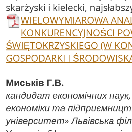
skarżyski i kielecki, najsłabs
WIELOWYMIAROWA ANAL
KONKURENCYJNOŚCI P
ŚWIĘTOKRZYSKIEGO (W KON
GOSPODARKI I ŚRODOWISK
Миськів Г.В.
кандидат економічних наук
економіки та підприємниц
університет» Львівська філ