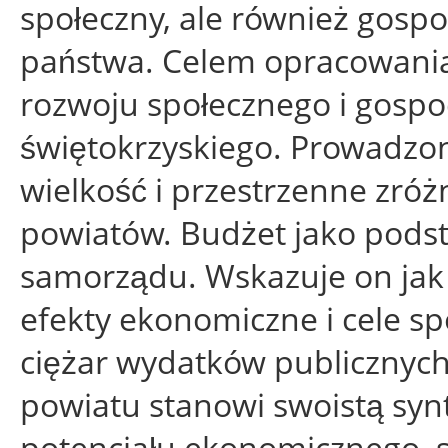
społeczny, ale również gospod
państwa. Celem opracowania
rozwoju społecznego i gos
świętokrzyskiego. Prowadzo
wielkość i przestrzenne zró
powiatów. Budżet jako podst
samorządu. Wskazuje on jak 
efekty ekonomiczne i cele sp
ciężar wydatków publicznych
powiatu stanowi swoistą syn
potencjału ekonomicznego, s